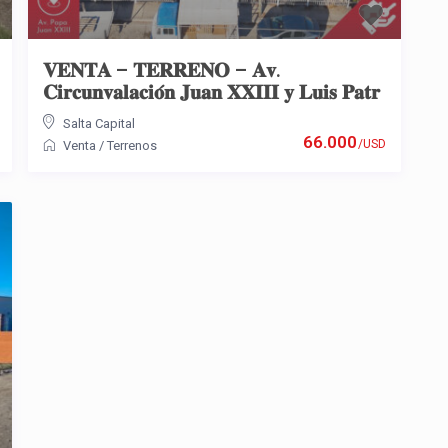
𝐕𝐄𝐍𝐓𝐀 – 𝐓𝐄𝐑𝐑𝐄𝐍𝐎 – 𝐀𝐯.
𝐂𝐢𝐫𝐜𝐮𝐧𝐯𝐚𝐥𝐚𝐜𝐢𝐨́𝐧 𝐉𝐮𝐚𝐧 𝐗𝐗𝐈𝐈𝐈 𝐲 𝐋𝐮𝐢𝐬 𝐏𝐚𝐭𝐫
Salta Capital
66.000
/USD
Venta
/
Terrenos