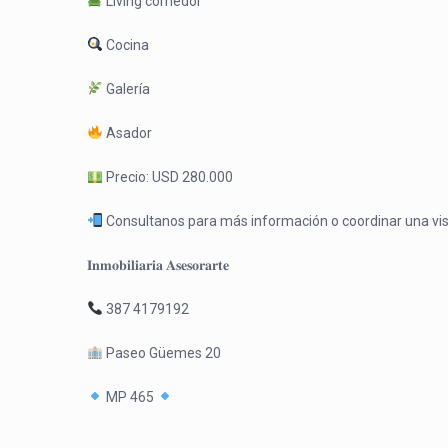
Living comedor
Cocina
Galería
Asador
Precio: USD 280.000
Consultanos para más información o coordinar una vis
𝐈𝐧𝐦𝐨𝐛𝐢𝐥𝐢𝐚𝐫𝐢𝐚 𝐀𝐬𝐞𝐬𝐨𝐫𝐚𝐫𝐭𝐞
387 4179192
Paseo Güemes 20
MP 465