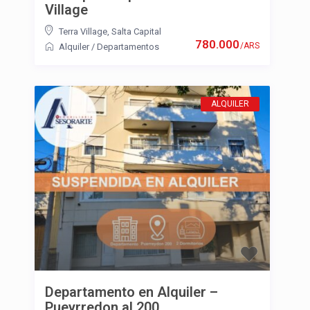
Village
Terra Village
,
Salta Capital
780.000
/ARS
Alquiler
/
Departamentos
ALQUILER
Departamento en Alquiler –
Pueyrredon al 200