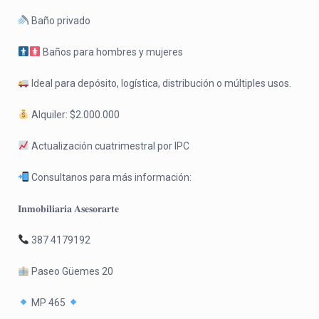
Baño privado
Baños para hombres y mujeres
Ideal para depósito, logística, distribución o múltiples usos.
Alquiler: $2.000.000
Actualización cuatrimestral por IPC
Consultanos para más información:
𝐈𝐧𝐦𝐨𝐛𝐢𝐥𝐢𝐚𝐫𝐢𝐚 𝐀𝐬𝐞𝐬𝐨𝐫𝐚𝐫𝐭𝐞
387 4179192
Paseo Güemes 20
MP 465