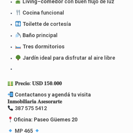
Living–comedor
con buen flujo de luz
Cocina
funcional
Toilette
de cortesía
Baño
principal
Tres dormitorios
Jardín
ideal para disfrutar al aire libre
𝐏𝐫𝐞𝐜𝐢𝐨
:
𝐔𝐒𝐃
𝟏5𝟎
.
𝟎𝟎𝟎
Contactanos y agendá tu visita
𝐈𝐧𝐦𝐨𝐛𝐢𝐥𝐢𝐚𝐫𝐢𝐚
𝐀𝐬𝐞𝐬𝐨𝐫𝐚𝐫𝐭𝐞
387 575 5412
Oficina: Paseo Güemes 20
MP 465