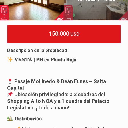
150.000
USD
Descripción de la propiedad
𝐕𝐄𝐍𝐓𝐀
|
𝐏𝐇
𝐞𝐧
𝐏𝐥𝐚𝐧𝐭𝐚
𝐁𝐚𝐣𝐚
Pasaje Mollinedo & Deán Funes – Salta
Capital
Ubicación privilegiada:
a
3 cuadras
del
Shopping Alto NOA
y a
1 cuadra
del
Palacio
Legislativo
. ¡Todo a mano!
𝐃𝐢𝐬𝐭𝐫𝐢𝐛𝐮𝐜𝐢𝐨́
𝐧