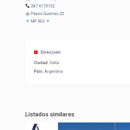
387 4179192
Paseo Güemes 20
MP 465
Dirección
Ciudad:
Salta
País:
Argentina
Listados similares