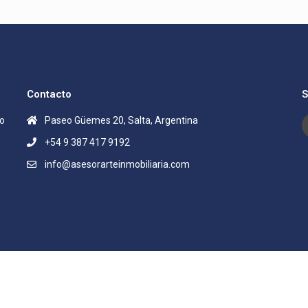
Contacto
S
lo
Paseo Güemes 20, Salta, Argentina
+54 9 387 417 9192
info@asesorarteinmobiliaria.com
chos reservados